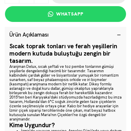
WHATSAPP
Ürün Açıklaması
Sıcak toprak tonları ve ferah yeşillerin
modern kutuda buluştuğu zengin bir
tasarım.
Aranjman Delux, sıcak şeftali ve toz pembe tonlarının gümüşi
yeşillerle dengelendiği hacimli bir tasarımdır. Tasarımın
kalbindeki çardak güller ve lisiyantoslar yumuşak bir romantizm
sunarken, saf beyaz phalaenopsis orkide ve iri biçmeler
(kasımpatı) aranjmana modern bir netlik katar. Dikey formlu
aslanağzı ve doğal kuru dallar, gümüşi okaliptus yapraklarıyla
birleşerek bu zengin dokuya ferah bir hareketlilik kazandırır.
2015'ten beri Karşıyaka'daki stüdyomuzda hazırladığımız bu imza
tasarım, Hollanda'dan 6°C soğuk zincirle gelen taze çiçeklerin
özenle seçilmesiyle ortaya çıkar. Kalıcı bir hediye arayanlar için
İzmir çiçek siparişi tercihlerinde öne çıkan, mat beyaz hatbox
kutusuyla sunulan Maria'nın Çiçekleri'ne özgü dengeli bir
aranjmandır.
Kime Uygundur?
İzmir'de yaşayan annesine, Anneler Günü'nde veya doğum