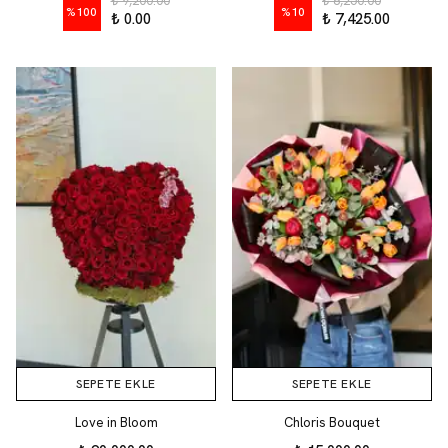
₺ 9,200.00
₺ 8,250.00
%
100
%
10
₺ 0.00
₺ 7,425.00
SEPETE EKLE
SEPETE EKLE
Love in Bloom
Chloris Bouquet