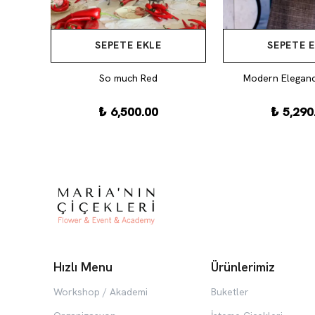
SEPETE EKLE
SEPETE 
i
So much Red
Modern Eleganc
₺ 6,500.00
₺ 5,290
Hızlı Menu
Ürünlerimiz
Workshop / Akademi
Buketler