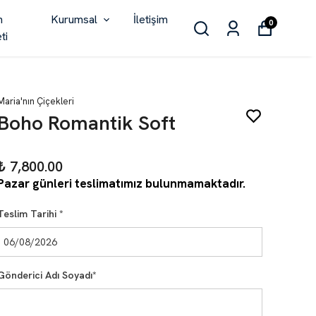
n
Kurumsal
İletişim
0
ti
Maria'nın Çiçekleri
Boho Romantik Soft
₺ 7,800.00
Pazar günleri teslimatımız bulunmamaktadır.
Teslim Tarihi
*
Gönderici Adı Soyadı
*