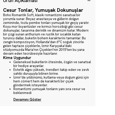
Ürün Açıklaması
Cesur Tonlar, Yumuşak Dokunuşlar
Boho Romantik Soft, klasik romantizmi sanatsal bir
yorumla sunar. Beyaz anastasya ve güllerin dolgun
zemininde, tozlu pembe tonları yumuşak bir geçiş yaratır.
Koyu mor lisyantüsler ve kırmızı horozibiği gibi cesur
dokunuşlar, tasarıma derinlik ve dinamizm katar. Modern
bir çizgi sunan anthurium ve rustik bir sıcaklık katan
turuncu dallar, buketin bohem karakterini tamamlar. Bu
zengin kompozisyon, Hollanda'dan 6°C soğuk zincirle
gelen taptaze çiçeklerle, İzmir Karşıyaka'daki
stüdyomuzda Maria'nın Çiçekleri'nin 2015'ten bu yana
devam eden tecrübesiyle hazırlanır.
Kime Uygundur
Geleneksel buketlerin ötesinde, özgün ve sanatsal
bir hediye arayanlar.
Estetik algısı yüksek, trendleri takip eden ve zevk
sahibi duruşuyla bilinen birine.
İzmir’de yıldönümü, kutlama veya doğum günü için
hem cömert hem de karakterli bir çiçek
göndermek isteyenler.
Romantizmi yumuşak tonların yanı sıra cesur ve
beklenmedi
Devamını Göster