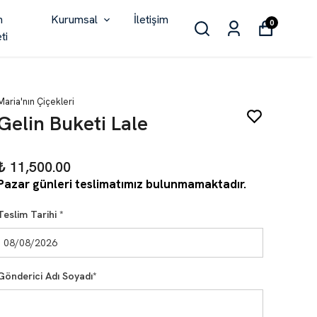
n
Kurumsal
İletişim
0
ti
Maria'nın Çiçekleri
Gelin Buketi Lale
₺ 11,500.00
Pazar günleri teslimatımız bulunmamaktadır.
Teslim Tarihi
*
Gönderici Adı Soyadı
*