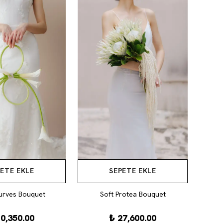
ETE EKLE
SEPETE EKLE
urves Bouquet
Soft Protea Bouquet
0,350.00
₺ 27,600.00