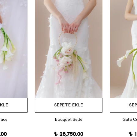
EKLE
SEPETE EKLE
SEP
race
Bouquet Belle
Gala C
.00
₺ 28,750.00
₺ 1