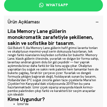
WHATSAPP
Ürün Açıklaması
Lila Memory Lane güllerin
monokromatik zarafetiyle şekillenen,
sakin ve sofistike bir tasarım.
Gül Buketi 9, lila Memory Lane güllerin hafif grimsi lavanta tonları
ve okaliptusun mavimsi-yeşil serin dokusuyla hazırlanan, tek
rengin farklı nüanslarını keşfeden sofistike bir bukettir. Memory
Lane; klasik güllerin ötesinde, yuvarlak ve dolgun bir forma sahip,
lavantayı andıran gizem dolu bir gül çeşididir — her yaprak
açılımında biraz daha farklı bir lila tonu açığa çıkar. Okaliptus
yaprakları bu soğuk ve sakin renk paletini hem tamamlar hem de
bukete çağdaş, ferah bir çerçeve çizer. Yuvarlak ve dengeli
formuyla şıklığını bağırarak değil, fısıldayarak sunan bu tasarım,
Hollanda'dan 6°C soğuk zincirle gelen taze çiçeklerle Maria'nın
Çiçekleri'nin Karşıyaka'daki stüdyosunda 2015'ten bu yana
hazırlanmaktadır. İzmir çiçek siparişi arayışında klasik kırmızı-
pembe paletinden çıkıp farklı ve karakterli bir seçim arayanlar
için idealdir.
Kime Uygundur?
İzmir'de