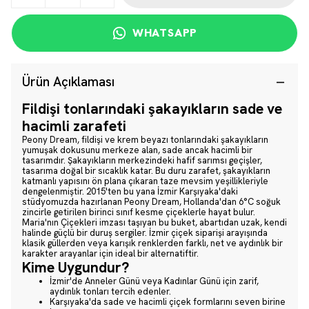
WHATSAPP
Ürün Açıklaması
Fildişi tonlarındaki şakayıkların sade ve
hacimli zarafeti
Peony Dream, fildişi ve krem beyazı tonlarındaki şakayıkların
yumuşak dokusunu merkeze alan, sade ancak hacimli bir
tasarımdır. Şakayıkların merkezindeki hafif sarımsı geçişler,
tasarıma doğal bir sıcaklık katar. Bu duru zarafet, şakayıkların
katmanlı yapısını ön plana çıkaran taze mevsim yeşillikleriyle
dengelenmiştir. 2015'ten bu yana İzmir Karşıyaka'daki
stüdyomuzda hazırlanan Peony Dream, Hollanda'dan 6°C soğuk
zincirle getirilen birinci sınıf kesme çiçeklerle hayat bulur.
Maria'nın Çiçekleri imzası taşıyan bu buket, abartıdan uzak, kendi
halinde güçlü bir duruş sergiler. İzmir çiçek siparişi arayışında
klasik güllerden veya karışık renklerden farklı, net ve aydınlık bir
karakter arayanlar için ideal bir alternatiftir.
Kime Uygundur?
İzmir'de Anneler Günü veya Kadınlar Günü için zarif,
aydınlık tonları tercih edenler.
Karşıyaka'da sade ve hacimli çiçek formlarını seven birine