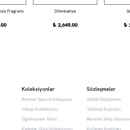
sis Fragrans
Difenbahya
G
.00
₺ 2,645.00
₺ 
Koleksiyonlar
Sözleşmeler
Anneler Günü Koleksiyonu
Gizlilik Sözleşmesi
Yılbaşı Koleksiyonu
Teslimat Koşulları
Öğretmenler Günü
Mesafeli Satış Sözleşm
Kadınlar Günü Koleksiyonu
Kullanım Koşulları