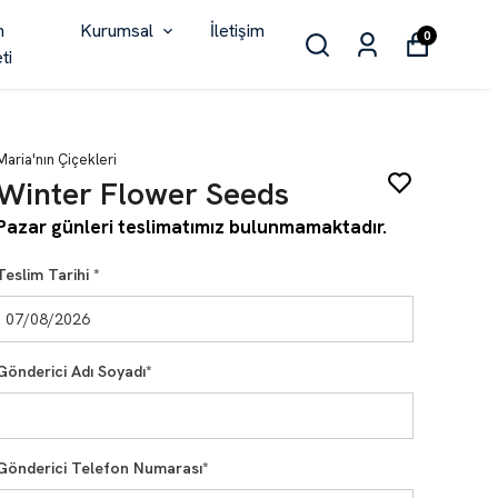
n
Kurumsal
İletişim
0
ti
Maria'nın Çiçekleri
Winter Flower Seeds
Pazar günleri teslimatımız bulunmamaktadır.
Teslim Tarihi
*
Gönderici Adı Soyadı
*
Gönderici Telefon Numarası
*