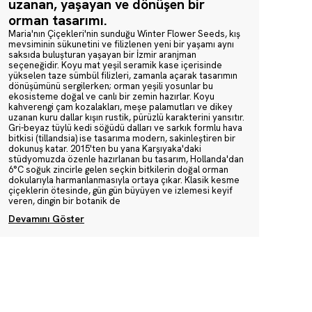
uzanan, yaşayan ve dönüşen bir
orman tasarımı.
Maria'nın Çiçekleri'nin sunduğu Winter Flower Seeds, kış
mevsiminin sükunetini ve filizlenen yeni bir yaşamı aynı
saksıda buluşturan yaşayan bir İzmir aranjman
seçeneğidir. Koyu mat yeşil seramik kase içerisinde
yükselen taze sümbül filizleri, zamanla açarak tasarımın
dönüşümünü sergilerken; orman yeşili yosunlar bu
ekosisteme doğal ve canlı bir zemin hazırlar. Koyu
kahverengi çam kozalakları, meşe palamutları ve dikey
uzanan kuru dallar kışın rustik, pürüzlü karakterini yansıtır.
Gri-beyaz tüylü kedi söğüdü dalları ve sarkık formlu hava
bitkisi (tillandsia) ise tasarıma modern, sakinleştiren bir
dokunuş katar. 2015'ten bu yana Karşıyaka'daki
stüdyomuzda özenle hazırlanan bu tasarım, Hollanda'dan
6°C soğuk zincirle gelen seçkin bitkilerin doğal orman
dokularıyla harmanlanmasıyla ortaya çıkar. Klasik kesme
çiçeklerin ötesinde, gün gün büyüyen ve izlemesi keyif
veren, dingin bir botanik de
Devamını Göster