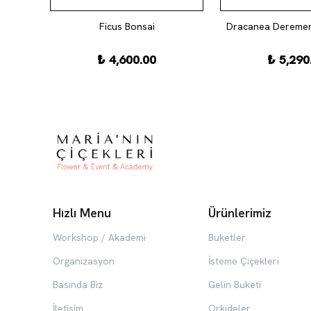
Ficus Bonsai
Dracanea Deremen
₺ 4,600.00
₺ 5,290
Hızlı Menu
Ürünlerimiz
Workshop / Akademi
Buketler
Organizasyon
İsteme Çiçekleri
Basında Biz
Gelin Buketi
İletişim
Orkideler