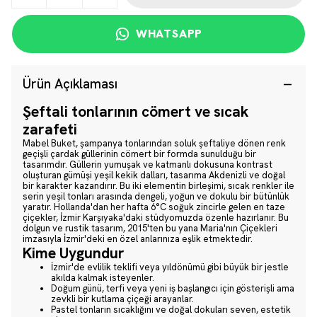
WHATSAPP
Ürün Açıklaması
Şeftali tonlarının cömert ve sıcak
zarafeti
Mabel Buket, şampanya tonlarından soluk şeftaliye dönen renk
geçişli çardak güllerinin cömert bir formda sunulduğu bir
tasarımdır. Güllerin yumuşak ve katmanlı dokusuna kontrast
oluşturan gümüşi yeşil kekik dalları, tasarıma Akdenizli ve doğal
bir karakter kazandırır. Bu iki elementin birleşimi, sıcak renkler ile
serin yeşil tonları arasında dengeli, yoğun ve dokulu bir bütünlük
yaratır. Hollanda'dan her hafta 6°C soğuk zincirle gelen en taze
çiçekler, İzmir Karşıyaka'daki stüdyomuzda özenle hazırlanır. Bu
dolgun ve rustik tasarım, 2015'ten bu yana Maria'nın Çiçekleri
imzasıyla İzmir'deki en özel anlarınıza eşlik etmektedir.
Kime Uygundur
İzmir'de evlilik teklifi veya yıldönümü gibi büyük bir jestle
akılda kalmak isteyenler.
Doğum günü, terfi veya yeni iş başlangıcı için gösterişli ama
zevkli bir kutlama çiçeği arayanlar.
Pastel tonların sıcaklığını ve doğal dokuları seven, estetik